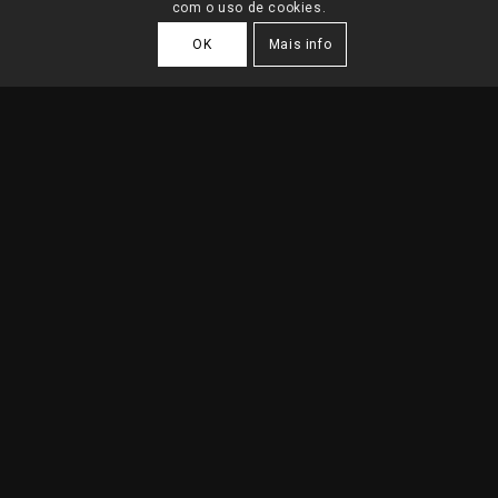
com o uso de cookies.
OK
Mais info
HOTEL NA CHINA
2014
| Projecto realizado na China
MEMÓRIA DESCRITIVA