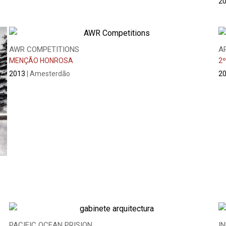
2
AWR COMPETITIONS
A
MENÇÃO HONROSA
2º
2013
| Amesterdão
2
PACIFIC OCEAN PRISION
I