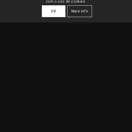
com o uso de cookies.
OK
Mais info
ARQUITECTOS LISBOA
Humberto Conde Arquitectos
Gabinete de Arquitectos Lisboa
A
Humberto Conde Arquitectos | HCA-Lisboa é
um
gabinete de Arquitectos Lisboa, tendo iniciado a sua
actividade em 1998. Contamos com mais de duas
décadas de experiência no sector, e somos uma