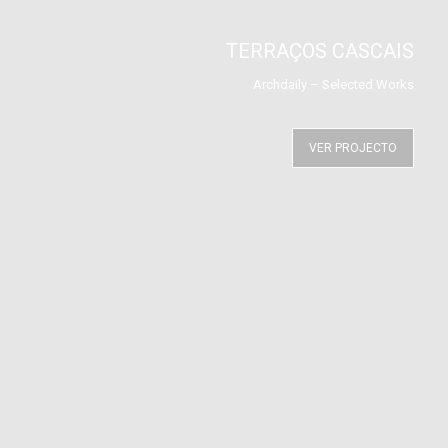
TERRAÇOS CASCAIS
Archdaily – Selected Works
VER PROJECTO