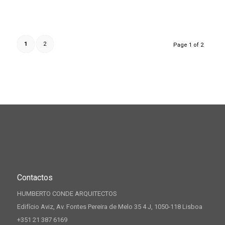
1
2
Page 1 of 2
Contactos
HUMBERTO CONDE ARQUITECTOS
Edifício Aviz, Av. Fontes Pereira de Melo 35 4 J, 1050-118 Lisboa
+351 21 387 6169