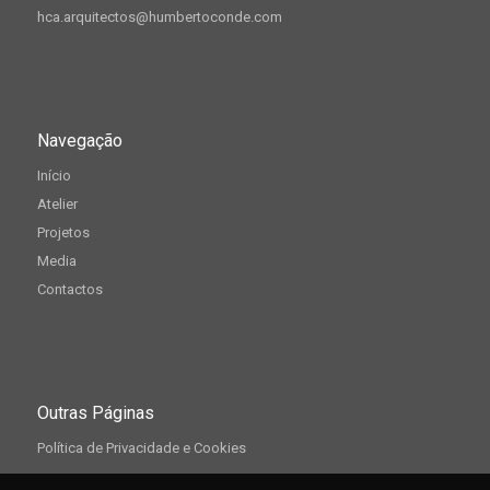
hca.arquitectos@humbertoconde.com
Navegação
Início
Atelier
Projetos
Media
Contactos
Outras Páginas
Política de Privacidade e Cookies