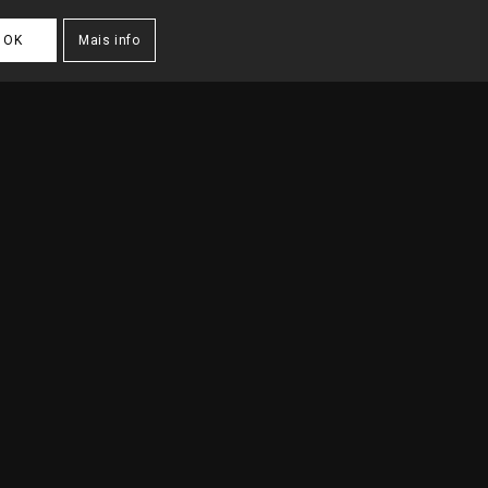
OK
Mais info
UITECTURA
/
ARQUITECTOS COMÉRCIO E SERVIÇOS
/
SEDE VAL HALA