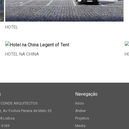
HOTEL
HOTEL NA CHINA
H
s
Navegação
 CONDE ARQUITECTOS
Início
z, Av. Fontes Pereira de Melo 35
Atelier
18 Lisboa
Projetos
7 6169
Media