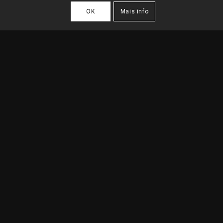
OK
Mais info
MORADIA UNIFAMILIAR
2024
| São Pedro do Estoril
FICHA TÉCNICA