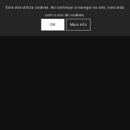
Este site utiliza cookies. Ao continuar a navegar no site, concorda
com o uso de cookies.
OK
Mais info
CONDOMÍNIO VILLA
MAR
2023
| São Pedro do Estoril