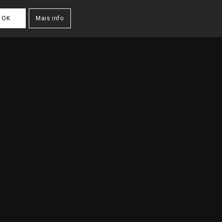
OK
Mais info
ARQUITECTURA
/
ARQUITECTOS HABITAÇÃO
/
MORADIA NA SOBREDA